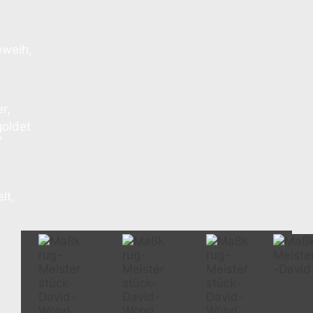
eweih,
r,
goldet
,
lt,